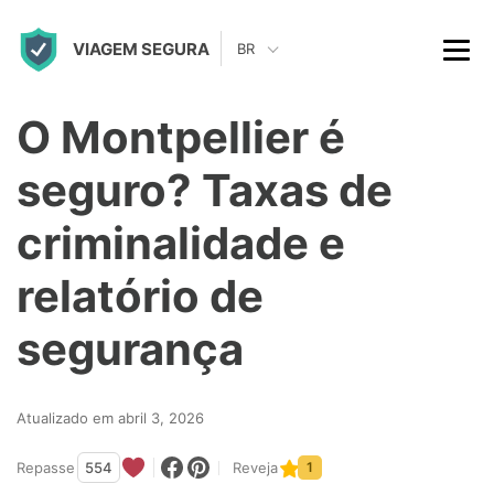
S
VIAGEM SEGURA
k
BR
i
p
O Montpellier é
t
seguro? Taxas de
o
c
criminalidade e
o
relatório de
n
t
segurança
e
n
Atualizado em abril 3, 2026
t
Repasse
554
Reveja
1