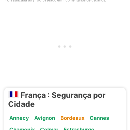
* Classificada
80
/ 100 baseado em
1
comentários de usuários.
França : Segurança por
Cidade
Annecy
Avignon
Bordeaux
Cannes
Chamonix
Colmar
Estrasburgo