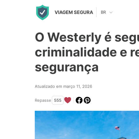
S
VIAGEM SEGURA
BR
k
i
O Westerly é seg
p
t
criminalidade e r
o
segurança
c
o
n
Atualizado em março 11, 2026
t
Repasse
555
e
n
t