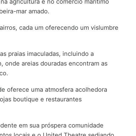
 na agricultura e no comércio marítimo
 beira-mar amado.
bairros, cada um oferecendo um vislumbre
uas praias imaculadas, incluindo a
, onde areias douradas encontram as
co.
de oferece uma atmosfera acolhedora
 lojas boutique e restaurantes
vidente em sua próspera comunidade
lentos locais e o United Theatre sediando