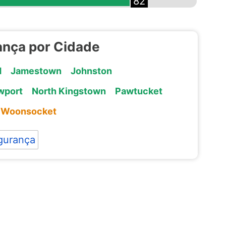
82
ança por Cidade
d
Jamestown
Johnston
wport
North Kingstown
Pawtucket
Woonsocket
gurança