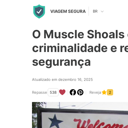
S
VIAGEM SEGURA
BR
k
i
O Muscle Shoals 
p
t
criminalidade e r
o
segurança
c
o
n
Atualizado em dezembro 16, 2025
t
Repasse
538
Reveja
2
e
n
t