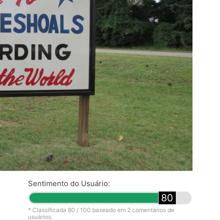
Sentimento do Usuário:
80
* Classificada
80
/ 100 baseado em
2
comentários de
usuários.