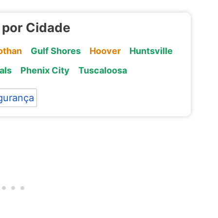
 por Cidade
othan
Gulf Shores
Hoover
Huntsville
als
Phenix City
Tuscaloosa
gurança