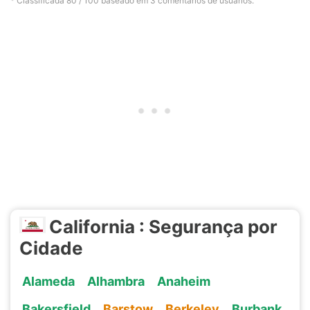
* Classificada
80
/ 100 baseado em
3
comentários de usuários.
California : Segurança por
Cidade
Alameda
Alhambra
Anaheim
Bakersfield
Barstow
Berkeley
Burbank