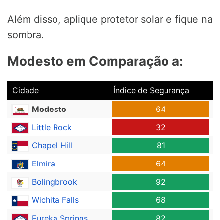
Além disso, aplique protetor solar e fique na
sombra.
Modesto em Comparação a:
Cidade
Índice de Segurança
Modesto
64
Little Rock
32
Chapel Hill
81
Elmira
64
Bolingbrook
92
Wichita Falls
68
Eureka Springs
82