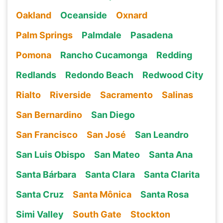
Oakland
Oceanside
Oxnard
Palm Springs
Palmdale
Pasadena
Pomona
Rancho Cucamonga
Redding
Redlands
Redondo Beach
Redwood City
Rialto
Riverside
Sacramento
Salinas
San Bernardino
San Diego
San Francisco
San José
San Leandro
San Luis Obispo
San Mateo
Santa Ana
Santa Bárbara
Santa Clara
Santa Clarita
Santa Cruz
Santa Mônica
Santa Rosa
Simi Valley
South Gate
Stockton