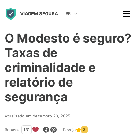
S
VIAGEM SEGURA
k
BR
i
p
O Modesto é seguro?
t
Taxas de
o
c
criminalidade e
o
relatório de
n
t
segurança
e
n
Atualizado em dezembro 23, 2025
t
Repasse
131
Reveja
3