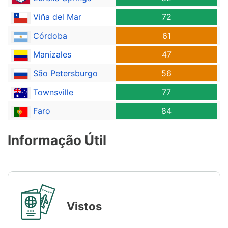
Viña del Mar
72
Córdoba
61
Manizales
47
São Petersburgo
56
Townsville
77
Faro
84
Informação Útil
Vistos