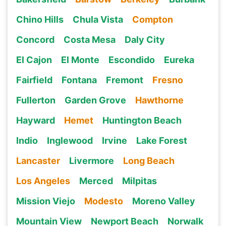
Chino Hills
Chula Vista
Compton
Concord
Costa Mesa
Daly City
El Cajon
El Monte
Escondido
Eureka
Fairfield
Fontana
Fremont
Fresno
Fullerton
Garden Grove
Hawthorne
Hayward
Hemet
Huntington Beach
Indio
Inglewood
Irvine
Lake Forest
Lancaster
Livermore
Long Beach
Los Angeles
Merced
Milpitas
Mission Viejo
Modesto
Moreno Valley
Mountain View
Newport Beach
Norwalk