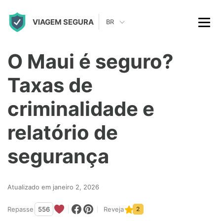
S
VIAGEM SEGURA
k
BR
i
p
O Maui é seguro?
t
Taxas de
o
c
criminalidade e
o
relatório de
n
t
segurança
e
n
Atualizado em janeiro 2, 2026
t
Repasse
556
Reveja
2