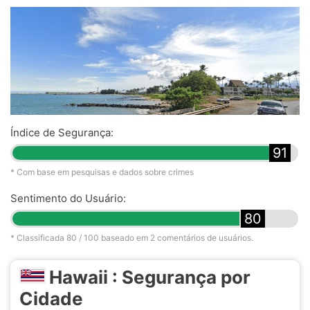
Índice de Segurança:
91
* Com base em pesquisas e dados sobre crimes
Sentimento do Usuário:
80
* Classificada
80
/ 100 baseado em
2
comentários de usuários.
Hawaii : Segurança por
Cidade