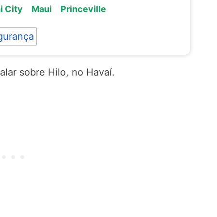
i City
Maui
Princeville
gurança
ar sobre Hilo, no Havaí.