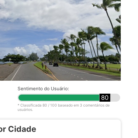
Sentimento do Usuário:
80
* Classificada
80
/ 100 baseado em
3
comentários de
usuários.
or Cidade