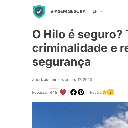
S
VIAGEM SEGURA
BR
k
i
O Hilo é seguro?
p
t
criminalidade e r
o
segurança
c
o
n
Atualizado em dezembro 17, 2025
t
Repasse
445
Reveja
3
e
n
t