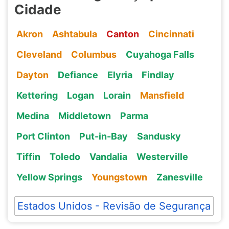
Cidade
Akron
Ashtabula
Canton
Cincinnati
Cleveland
Columbus
Cuyahoga Falls
Dayton
Defiance
Elyria
Findlay
Kettering
Logan
Lorain
Mansfield
Medina
Middletown
Parma
Port Clinton
Put-in-Bay
Sandusky
Tiffin
Toledo
Vandalia
Westerville
Yellow Springs
Youngstown
Zanesville
Estados Unidos - Revisão de Segurança