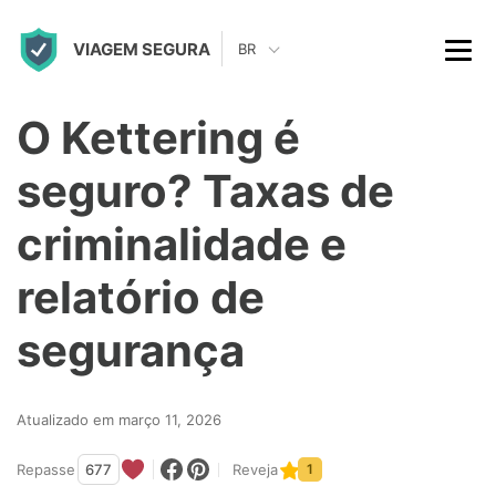
S
VIAGEM SEGURA
k
BR
i
p
O Kettering é
t
seguro? Taxas de
o
c
criminalidade e
o
relatório de
n
t
segurança
e
n
Atualizado em março 11, 2026
t
Repasse
677
Reveja
1