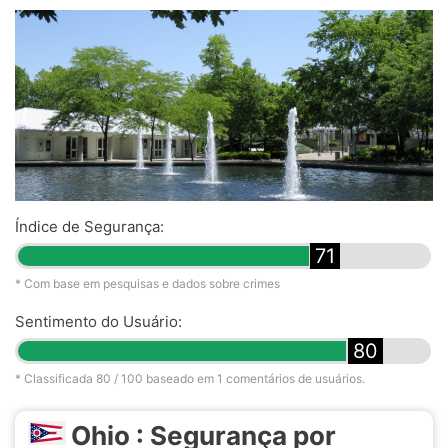
Índice de Segurança:
71
* Com base em pesquisas e dados sobre crimes
Sentimento do Usuário:
80
* Classificada
80
/ 100 baseado em
1
comentários de usuários.
Ohio : Segurança por