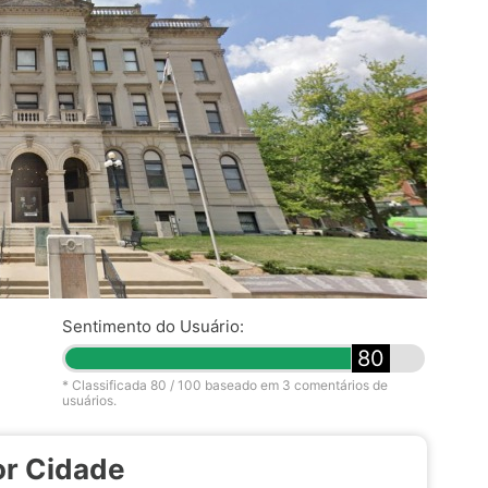
Sentimento do Usuário:
80
* Classificada
80
/ 100 baseado em
3
comentários de
usuários.
por Cidade