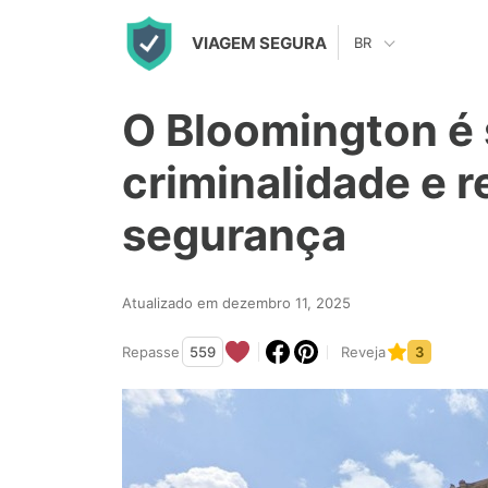
S
VIAGEM SEGURA
BR
k
i
O Bloomington é
p
t
criminalidade e r
o
segurança
c
o
n
Atualizado em dezembro 11, 2025
t
Repasse
559
Reveja
3
e
n
t