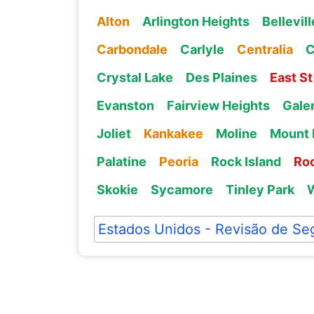
Alton
Arlington Heights
Bellevill
Carbondale
Carlyle
Centralia
C
Crystal Lake
Des Plaines
East St
Evanston
Fairview Heights
Gale
Joliet
Kankakee
Moline
Mount 
Palatine
Peoria
Rock Island
Ro
Skokie
Sycamore
Tinley Park
Estados Unidos - Revisão de Se