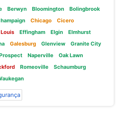
e
Berwyn
Bloomington
Bolingbrook
hampaign
Chicago
Cicero
 Louis
Effingham
Elgin
Elmhurst
na
Galesburg
Glenview
Granite City
Prospect
Naperville
Oak Lawn
ckford
Romeoville
Schaumburg
Waukegan
gurança