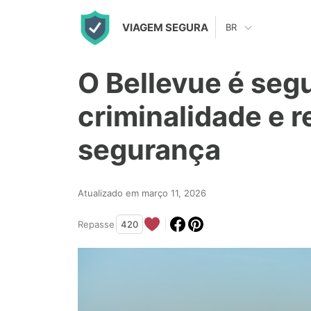
S
VIAGEM SEGURA
BR
k
i
O Bellevue é seg
p
t
criminalidade e r
o
segurança
c
o
n
Atualizado em março 11, 2026
t
Repasse
420
e
n
t