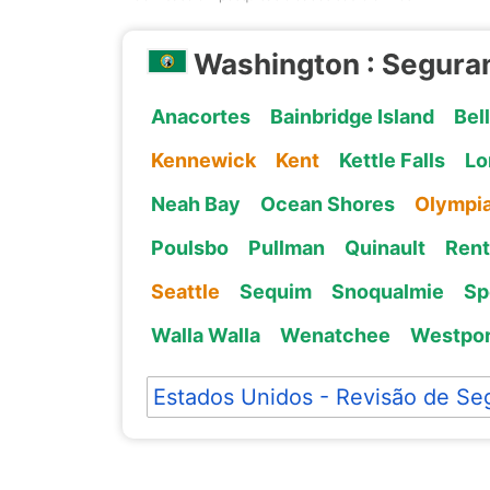
Washington : Segura
Anacortes
Bainbridge Island
Bel
Kennewick
Kent
Kettle Falls
Lo
Neah Bay
Ocean Shores
Olympi
Poulsbo
Pullman
Quinault
Ren
Seattle
Sequim
Snoqualmie
Sp
Walla Walla
Wenatchee
Westpor
Estados Unidos - Revisão de Se