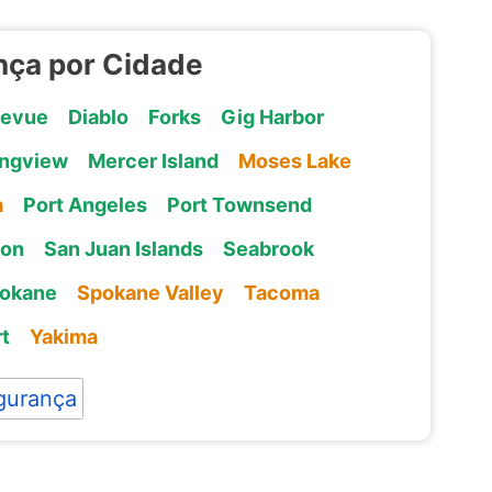
nça por Cidade
levue
Diablo
Forks
Gig Harbor
ngview
Mercer Island
Moses Lake
a
Port Angeles
Port Townsend
ton
San Juan Islands
Seabrook
okane
Spokane Valley
Tacoma
t
Yakima
gurança