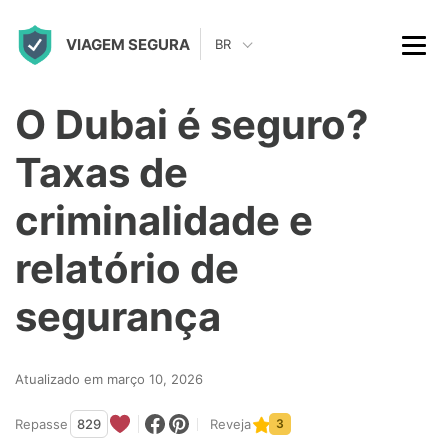
S
VIAGEM SEGURA
k
BR
i
p
O Dubai é seguro?
t
Taxas de
o
c
criminalidade e
o
relatório de
n
t
segurança
e
n
Atualizado em março 10, 2026
t
Repasse
829
Reveja
3