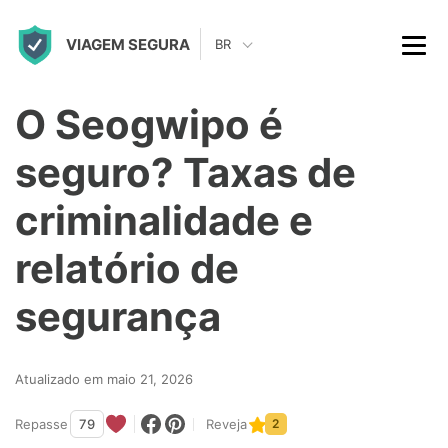
S
VIAGEM SEGURA
k
BR
i
p
O Seogwipo é
t
seguro? Taxas de
o
c
criminalidade e
o
relatório de
n
t
segurança
e
n
Atualizado em maio 21, 2026
t
Repasse
79
Reveja
2