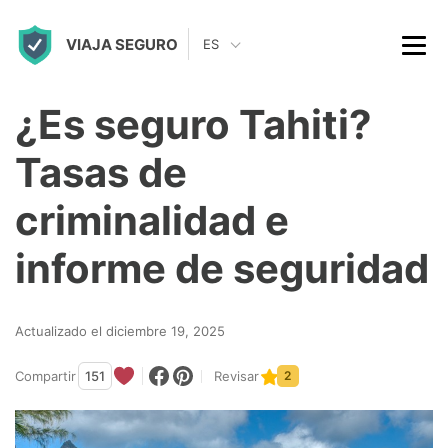
S
VIAJA SEGURO
k
ES
i
p
¿Es seguro Tahiti?
t
Tasas de
o
c
criminalidad e
o
informe de seguridad
n
t
Actualizado el diciembre 19, 2025
e
n
Compartir
151
Revisar
2
t