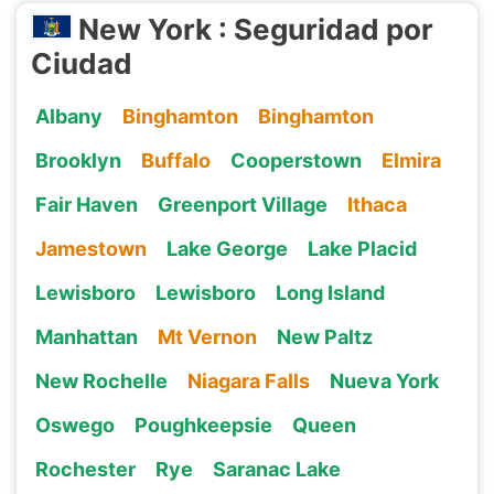
New York : Seguridad por
Ciudad
Albany
Binghamton
Binghamton
Brooklyn
Buffalo
Cooperstown
Elmira
Fair Haven
Greenport Village
Ithaca
Jamestown
Lake George
Lake Placid
Lewisboro
Lewisboro
Long Island
Manhattan
Mt Vernon
New Paltz
New Rochelle
Niagara Falls
Nueva York
Oswego
Poughkeepsie
Queen
Rochester
Rye
Saranac Lake