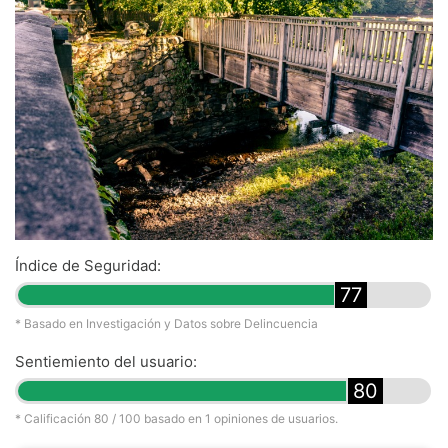
Índice de Seguridad:
77
* Basado en Investigación y Datos sobre Delincuencia
Sentiemiento del usuario:
80
* Calificación
80
/ 100 basado en
1
opiniones de usuarios.