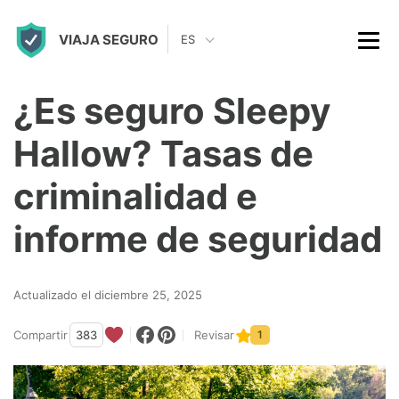
S
VIAJA SEGURO
k
ES
i
p
¿Es seguro Sleepy
t
Hallow? Tasas de
o
c
criminalidad e
o
informe de seguridad
n
t
Actualizado el diciembre 25, 2025
e
n
Compartir
383
Revisar
1
t