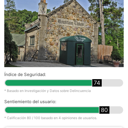
Índice de Seguridad:
74
* Basado en Investigación y Datos sobre Delincuencia
Sentiemiento del usuario:
80
* Calificación
80
/ 100 basado en
4
opiniones de usuarios.