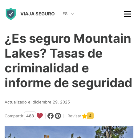
S
VIAJA SEGURO
k
ES
i
p
¿Es seguro Mountain
t
Lakes? Tasas de
o
c
criminalidad e
o
informe de seguridad
n
t
Actualizado el diciembre 29, 2025
e
n
Compartir
483
Revisar
4
t