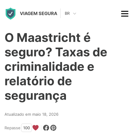
S
VIAGEM SEGURA
k
BR
i
p
O Maastricht é
t
seguro? Taxas de
o
c
criminalidade e
o
relatório de
n
t
segurança
e
n
Atualizado em maio 18, 2026
t
Repasse
100