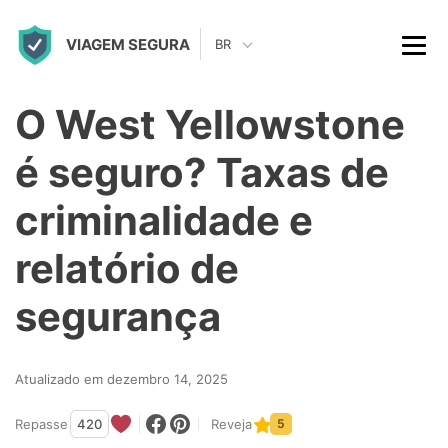
S
VIAGEM SEGURA
k
BR
i
p
O West Yellowstone
t
é seguro? Taxas de
o
c
criminalidade e
o
relatório de
n
t
segurança
e
n
Atualizado em dezembro 14, 2025
t
Repasse
420
Reveja
5