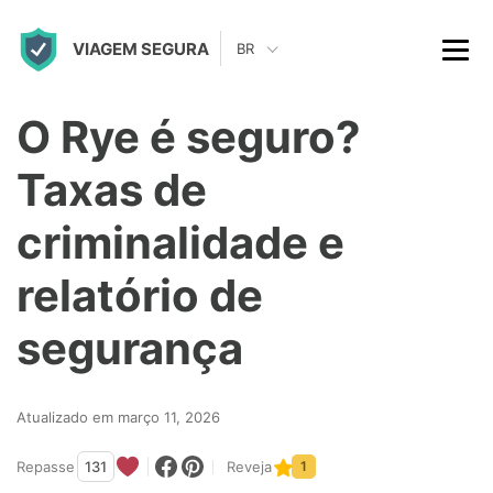
S
VIAGEM SEGURA
k
BR
i
p
O Rye é seguro?
t
Taxas de
o
c
criminalidade e
o
relatório de
n
t
segurança
e
n
Atualizado em março 11, 2026
t
Repasse
131
Reveja
1