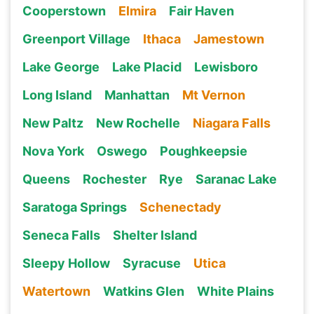
Cooperstown
Elmira
Fair Haven
Greenport Village
Ithaca
Jamestown
Lake George
Lake Placid
Lewisboro
Long Island
Manhattan
Mt Vernon
New Paltz
New Rochelle
Niagara Falls
Nova York
Oswego
Poughkeepsie
Queens
Rochester
Rye
Saranac Lake
Saratoga Springs
Schenectady
Seneca Falls
Shelter Island
Sleepy Hollow
Syracuse
Utica
Watertown
Watkins Glen
White Plains