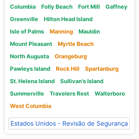
Columbia
Folly Beach
Fort Mill
Gaffney
Greenville
Hilton Head Island
Isle of Palms
Manning
Mauldin
Mount Pleasant
Myrtle Beach
North Augusta
Orangeburg
Pawleys Island
Rock Hill
Spartanburg
St. Helena Island
Sullivan’s Island
Summerville
Travelers Rest
Walterboro
West Columbia
Estados Unidos - Revisão de Segurança