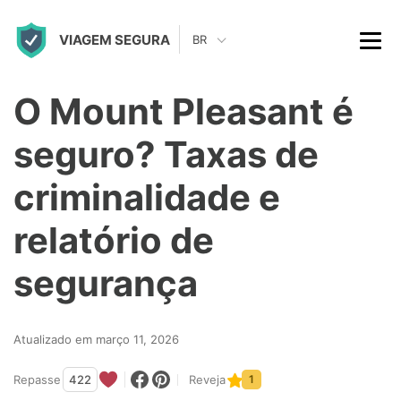
S
VIAGEM SEGURA
k
BR
i
p
O Mount Pleasant é
t
seguro? Taxas de
o
c
criminalidade e
o
relatório de
n
t
segurança
e
n
Atualizado em março 11, 2026
t
Repasse
422
Reveja
1